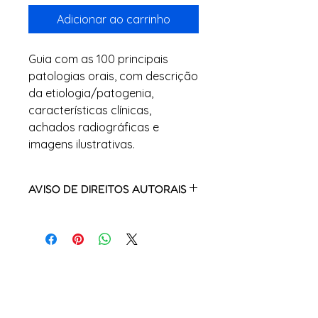
Adicionar ao carrinho
Guia com as 100 principais
patologias orais, com descrição
da etiologia/patogenia,
características clínicas,
achados radiográficas e
imagens ilustrativas.
AVISO DE DIREITOS AUTORAIS
Todos os conteúdos da Dra.
Dentinhos representam uma
propriedades intelectual da autora,
e são protegidos com os direitos
autorais da marca registrada.
Qualquer infração
(compartilhamento, publicação em